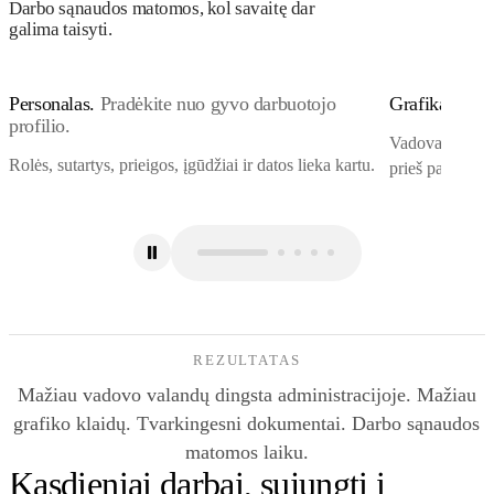
Darbo sąnaudos matomos, kol savaitę dar
galima taisyti.
Personalas.
Pradėkite nuo gyvo darbuotojo
Grafikai.
Sav
profilio.
Vadovai mato ž
Rolės, sutartys, prieigos, įgūdžiai ir datos lieka kartu.
prieš paskelbd
REZULTATAS
Mažiau vadovo valandų dingsta administracijoje. Mažiau
grafiko klaidų. Tvarkingesni dokumentai. Darbo sąnaudos
matomos laiku.
Kasdieniai darbai, sujungti į