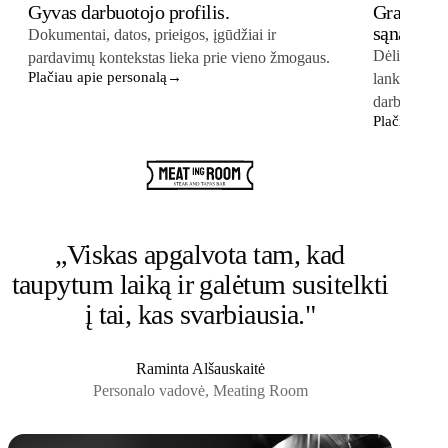
Gyvas darbuotojo profilis.
Grafikas
sąnaudom
Dokumentai, datos, prieigos, įgūdžiai ir
Dėliokite pa
pardavimų kontekstas lieka prie vieno žmogaus.
Plačiau apie personalą
→
lankomumą i
darbo užmok
Plačiau apie
„Viskas apgalvota tam, kad
taupytum laiką ir galėtum susitelkti
į tai, kas svarbiausia."
Raminta Alšauskaitė
Personalo vadovė, Meating Room