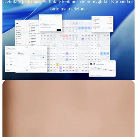
Dėliokite pamainas, tvirtinkite keitimus vienu mygtuku. Komanda iš
karto mato telefone.