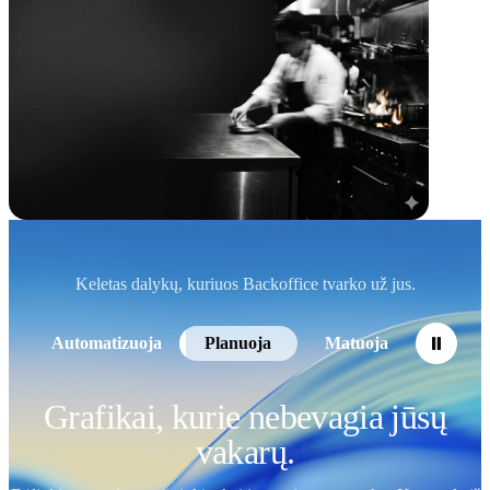
Keletas dalykų, kuriuos Backoffice tvarko už jus.
Automatizuoja
Planuoja
Matuoja
Grafikai, kurie nebevagia jūsų
vakarų.