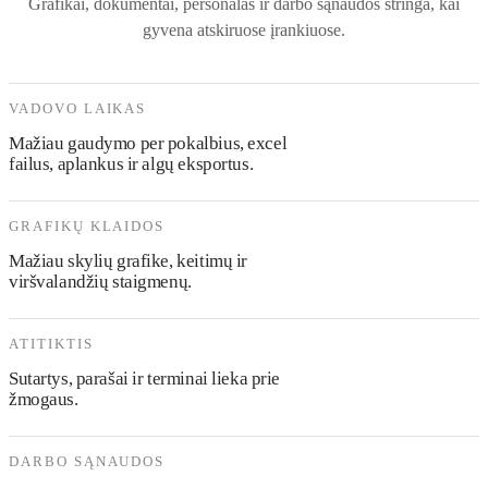
Grafikai, dokumentai, personalas ir darbo sąnaudos stringa, kai
gyvena atskiruose įrankiuose.
VADOVO LAIKAS
Mažiau gaudymo per pokalbius, excel
failus, aplankus ir algų eksportus.
GRAFIKŲ KLAIDOS
Mažiau skylių grafike, keitimų ir
viršvalandžių staigmenų.
ATITIKTIS
Sutartys, parašai ir terminai lieka prie
žmogaus.
DARBO SĄNAUDOS