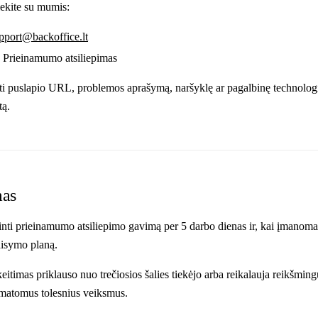
siekite su mumis:
pport@backoffice.lt
Prieinamumo atsiliepimas
 puslapio URL, problemos aprašymą, naršyklę ar pagalbinę technologiją
tą.
mas
inti prieinamumo atsiliepimo gavimą per 5 darbo dienas ir, kai įmanoma, 
aisymo planą.
eitimas priklauso nuo trečiosios šalies tiekėjo arba reikalauja reikšming
matomus tolesnius veiksmus.