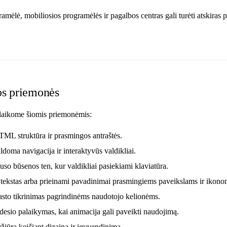
amėlė, mobiliosios programėlės ir pagalbos centras gali turėti atskiras 
os priemonės
laikome šiomis priemonėmis:
ML struktūra ir prasmingos antraštės.
ldoma navigacija ir interaktyvūs valdikliai.
o būsenos ten, kur valdikliai pasiekiami klaviatūra.
 tekstas arba prieinami pavadinimai prasmingiems paveikslams ir ikono
asto tikrinimas pagrindinėms naudotojo kelionėms.
esio palaikymas, kai animacija gali paveikti naudojimą.
žiūra keičiant dizainą ir įgyvendinimą.