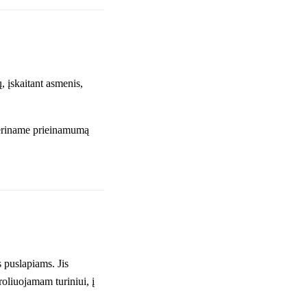
 įskaitant asmenis,
geriname prieinamumą
s puslapiams. Jis
oliuojamam turiniui, į