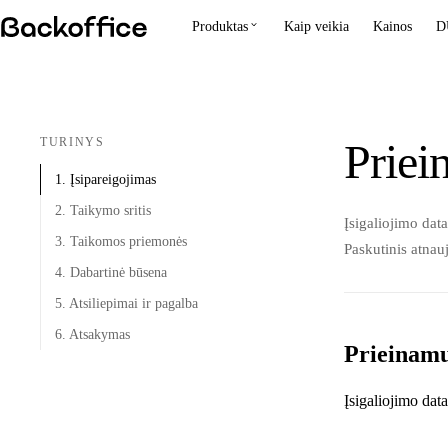
Produktas
Kaip veikia
Kainos
D
TURINYS
Priei
1. Įsipareigojimas
2. Taikymo sritis
Įsigaliojimo data
3. Taikomos priemonės
Paskutinis atnau
4. Dabartinė būsena
5. Atsiliepimai ir pagalba
6. Atsakymas
Prieinam
Įsigaliojimo data