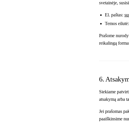
svetainėje, susi
El. paštas:
su
Temos eilutė:
Prašome nurodyti
reikalingą forma
6. Atsaky
Siekiame patvirt
atsakymą arba t
Jei prašomas pak
paaiškinsime nu