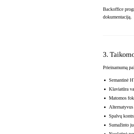
Backoffice progr
dokumentaciją.
3. Taikom
Prieinamumą pa
Semantinė HT
Klaviatūra va
Matomos fokus
Alternatyvus
Spalvų kontr
Sumažinto jud
Nuolatinė per