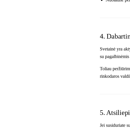
4. Dabarti
Svetainė yra akt
su pagalbinėmis t
Toliau peržiūrimo
rinkodaros valdi
5. Atsiliep
Jei susiduriate 