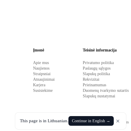
Įmonė
Teisinė informacija
Apie mus
Privatumo politika
Naujienos
Paslaugų sąlygos
Straipsniai
Slapukų politika
Atnaujinimai
Rekvizitai
Karjera
Prieinamumas
Susisiekime
Duomenų tvarkymo sutartis
Slapukų nustatymai
This page is in Lithuanian.
Continue in English →
©
2026
UAB Backoffice Solutions