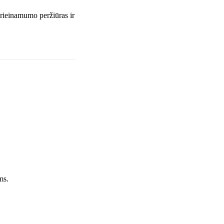
prieinamumo peržiūras ir
ms.