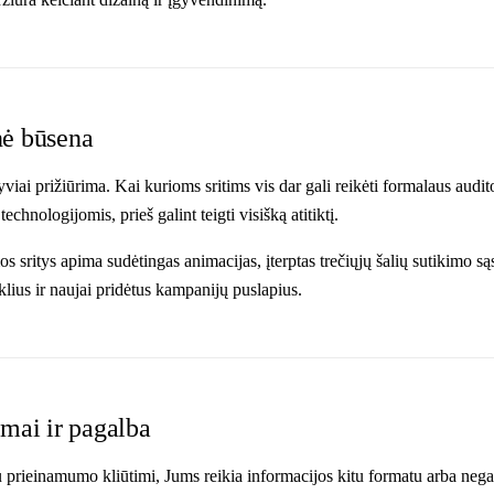
nė būsena
yviai prižiūrima. Kai kurioms sritims vis dar gali reikėti formalaus audit
echnologijomis, prieš galint teigti visišką atitiktį.
s sritys apima sudėtingas animacijas, įterptas trečiųjų šalių sutikimo sąs
klius ir naujai pridėtus kampanijų puslapius.
imai ir pagalba
su prieinamumo kliūtimi, Jums reikia informacijos kitu formatu arba negal