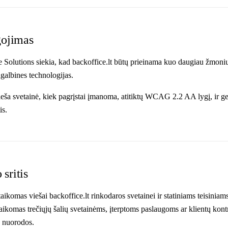
gojimas
olutions siekia, kad backoffice.lt būtų prieinama kuo daugiau žmonių,
galbines technologijas.
ieša svetainė, kiek pagrįstai įmanoma, atitiktų WCAG 2.2 AA lygį, ir 
is.
sritis
aikomas viešai backoffice.lt rinkodaros svetainei ir statiniams teisiniam
aikomas trečiųjų šalių svetainėms, įterptoms paslaugoms ar klientų kontr
s nuorodos.