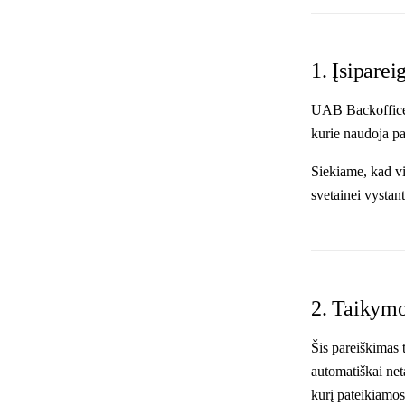
1. Įsiparei
UAB Backoffice S
kurie naudoja pa
Siekiame, kad v
svetainei vystant
2. Taikymo 
Šis pareiškimas t
automatiškai net
kurį pateikiamo