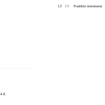
LT
EN
Pradėkite nemokamai
4 d.