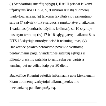
(i) Standartinių sutarčių sąlygų I, II ir III priedai laikomi
užpildytais šios DTS 4, 5, 9 skyriais ir Kitų duomenų
tvarkytojų sąrašu; (ii) taikoma fakultatyvioji prijungimo
sąlyga (7 sąlyga); (iii) 9 sąlygos a punkto atveju taikomas
1 variantas (bendrasis rašytinis leidimas), su 10 skyriuje
nustatytu terminu; (iv) 17 ir 18 sąlygų atveju taikoma šios
DTS 18 skyriuje nurodyta teisė ir teismingumas; (v)
Backoffice palaiko perdavimo poveikio vertinimą
perdavimams pagal Standartines sutarčių sąlygas ir
Kliento prašymu pateikia jo santrauką per pagrįstą
terminą, bet ne vėliau kaip per 30 dienų.
Backoffice Klientui pateikia informaciją apie kiekvienam
kitam duomenų tvarkytojui taikomą perdavimo
mechanizmą pateikus prašymą.