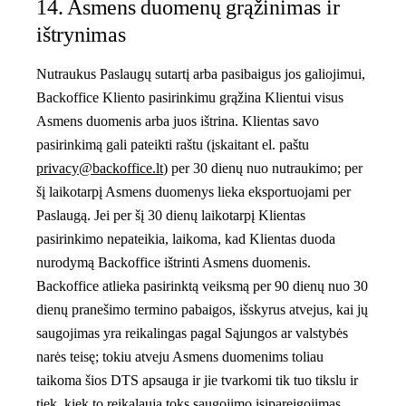
14. Asmens duomenų grąžinimas ir
ištrynimas
Nutraukus Paslaugų sutartį arba pasibaigus jos galiojimui,
Backoffice Kliento pasirinkimu grąžina Klientui visus
Asmens duomenis arba juos ištrina. Klientas savo
pasirinkimą gali pateikti raštu (įskaitant el. paštu
privacy@backoffice.lt
) per 30 dienų nuo nutraukimo; per
šį laikotarpį Asmens duomenys lieka eksportuojami per
Paslaugą. Jei per šį 30 dienų laikotarpį Klientas
pasirinkimo nepateikia, laikoma, kad Klientas duoda
nurodymą Backoffice ištrinti Asmens duomenis.
Backoffice atlieka pasirinktą veiksmą per 90 dienų nuo 30
dienų pranešimo termino pabaigos, išskyrus atvejus, kai jų
saugojimas yra reikalingas pagal Sąjungos ar valstybės
narės teisę; tokiu atveju Asmens duomenims toliau
taikoma šios DTS apsauga ir jie tvarkomi tik tuo tikslu ir
tiek, kiek to reikalauja toks saugojimo įsipareigojimas.