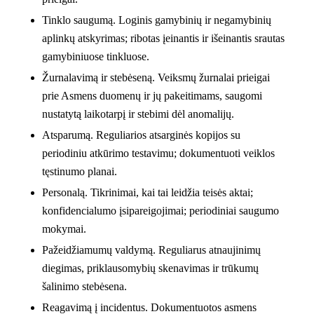
Tinklo saugumą.
Loginis gamybinių ir negamybinių
aplinkų atskyrimas; ribotas įeinantis ir išeinantis srautas
gamybiniuose tinkluose.
Žurnalavimą ir stebėseną.
Veiksmų žurnalai prieigai
prie Asmens duomenų ir jų pakeitimams, saugomi
nustatytą laikotarpį ir stebimi dėl anomalijų.
Atsparumą.
Reguliarios atsarginės kopijos su
periodiniu atkūrimo testavimu; dokumentuoti veiklos
tęstinumo planai.
Personalą.
Tikrinimai, kai tai leidžia teisės aktai;
konfidencialumo įsipareigojimai; periodiniai saugumo
mokymai.
Pažeidžiamumų valdymą.
Reguliarus atnaujinimų
diegimas, priklausomybių skenavimas ir trūkumų
šalinimo stebėsena.
Reagavimą į incidentus.
Dokumentuotos asmens