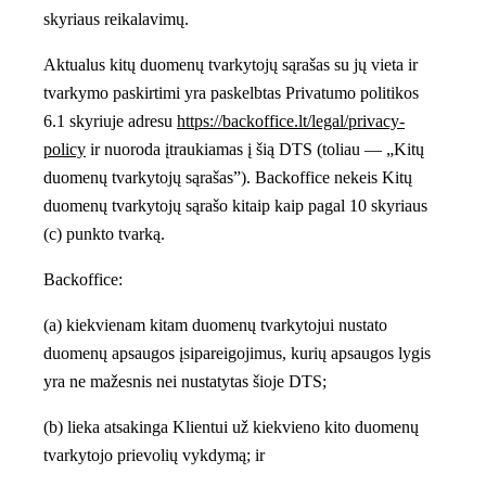
skyriaus reikalavimų.
Aktualus kitų duomenų tvarkytojų sąrašas su jų vieta ir
tvarkymo paskirtimi yra paskelbtas Privatumo politikos
6.1 skyriuje adresu
https://backoffice.lt/legal/privacy-
policy
ir nuoroda įtraukiamas į šią DTS (toliau — „Kitų
duomenų tvarkytojų sąrašas”). Backoffice nekeis Kitų
duomenų tvarkytojų sąrašo kitaip kaip pagal 10 skyriaus
(c) punkto tvarką.
Backoffice:
(a) kiekvienam kitam duomenų tvarkytojui nustato
duomenų apsaugos įsipareigojimus, kurių apsaugos lygis
yra ne mažesnis nei nustatytas šioje DTS;
(b) lieka atsakinga Klientui už kiekvieno kito duomenų
tvarkytojo prievolių vykdymą; ir