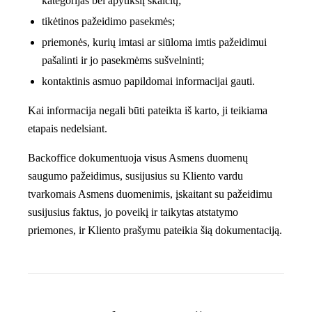
kategorijas bei apytikslį skaičių;
tikėtinos pažeidimo pasekmės;
priemonės, kurių imtasi ar siūloma imtis pažeidimui
pašalinti ir jo pasekmėms sušvelninti;
kontaktinis asmuo papildomai informacijai gauti.
Kai informacija negali būti pateikta iš karto, ji teikiama
etapais nedelsiant.
Backoffice dokumentuoja visus Asmens duomenų
saugumo pažeidimus, susijusius su Kliento vardu
tvarkomais Asmens duomenimis, įskaitant su pažeidimu
susijusius faktus, jo poveikį ir taikytas atstatymo
priemones, ir Kliento prašymu pateikia šią dokumentaciją.