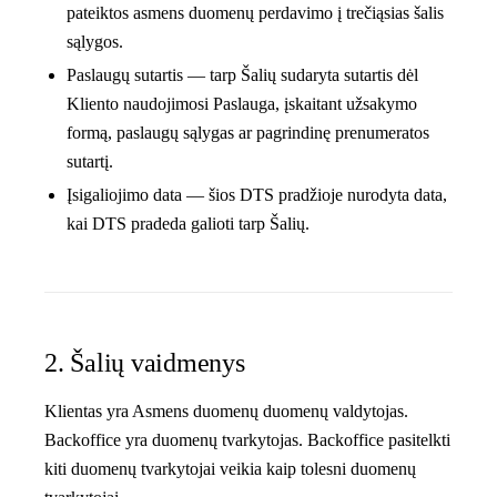
pateiktos asmens duomenų perdavimo į trečiąsias šalis
sąlygos.
Paslaugų sutartis
— tarp Šalių sudaryta sutartis dėl
Kliento naudojimosi Paslauga, įskaitant užsakymo
formą, paslaugų sąlygas ar pagrindinę prenumeratos
sutartį.
Įsigaliojimo data
— šios DTS pradžioje nurodyta data,
kai DTS pradeda galioti tarp Šalių.
2. Šalių vaidmenys
Klientas yra Asmens duomenų
duomenų valdytojas
.
Backoffice yra
duomenų tvarkytojas
. Backoffice pasitelkti
kiti duomenų tvarkytojai veikia kaip tolesni duomenų