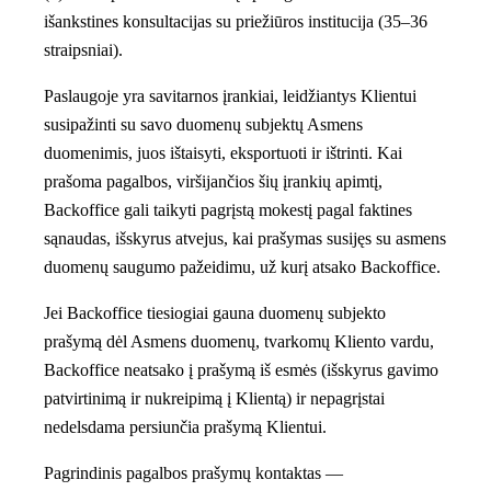
išankstines konsultacijas su priežiūros institucija (35–36
straipsniai).
Paslaugoje yra savitarnos įrankiai, leidžiantys Klientui
susipažinti su savo duomenų subjektų Asmens
duomenimis, juos ištaisyti, eksportuoti ir ištrinti. Kai
prašoma pagalbos, viršijančios šių įrankių apimtį,
Backoffice gali taikyti pagrįstą mokestį pagal faktines
sąnaudas, išskyrus atvejus, kai prašymas susijęs su asmens
duomenų saugumo pažeidimu, už kurį atsako Backoffice.
Jei Backoffice tiesiogiai gauna duomenų subjekto
prašymą dėl Asmens duomenų, tvarkomų Kliento vardu,
Backoffice neatsako į prašymą iš esmės (išskyrus gavimo
patvirtinimą ir nukreipimą į Klientą) ir nepagrįstai
nedelsdama persiunčia prašymą Klientui.
Pagrindinis pagalbos prašymų kontaktas —