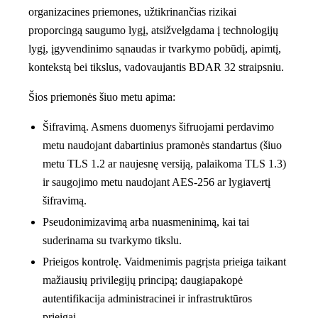
organizacines priemones, užtikrinančias rizikai
proporcingą saugumo lygį, atsižvelgdama į technologijų
lygį, įgyvendinimo sąnaudas ir tvarkymo pobūdį, apimtį,
kontekstą bei tikslus, vadovaujantis BDAR 32 straipsniu.
Šios priemonės šiuo metu apima:
Šifravimą.
Asmens duomenys šifruojami perdavimo
metu naudojant dabartinius pramonės standartus (šiuo
metu TLS 1.2 ar naujesnę versiją, palaikoma TLS 1.3)
ir saugojimo metu naudojant AES-256 ar lygiavertį
šifravimą.
Pseudonimizavimą arba nuasmeninimą
, kai tai
suderinama su tvarkymo tikslu.
Prieigos kontrolę.
Vaidmenimis pagrįsta prieiga taikant
mažiausių privilegijų principą; daugiapakopė
autentifikacija administracinei ir infrastruktūros
prieigai.