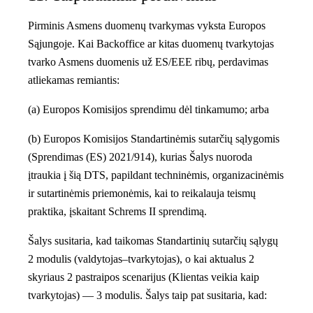
Pirminis Asmens duomenų tvarkymas vyksta Europos
Sąjungoje. Kai Backoffice ar kitas duomenų tvarkytojas
tvarko Asmens duomenis už ES/EEE ribų, perdavimas
atliekamas remiantis:
(a) Europos Komisijos sprendimu dėl tinkamumo; arba
(b) Europos Komisijos Standartinėmis sutarčių sąlygomis
(Sprendimas (ES) 2021/914), kurias Šalys nuoroda
įtraukia į šią DTS, papildant techninėmis, organizacinėmis
ir sutartinėmis priemonėmis, kai to reikalauja teismų
praktika, įskaitant Schrems II sprendimą.
Šalys susitaria, kad taikomas Standartinių sutarčių sąlygų
2 modulis
(valdytojas–tvarkytojas), o kai aktualus 2
skyriaus 2 pastraipos scenarijus (Klientas veikia kaip
tvarkytojas) —
3 modulis
. Šalys taip pat susitaria, kad: