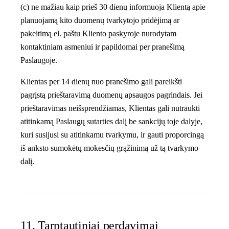
(c) ne mažiau kaip prieš 30 dienų informuoja Klientą apie
planuojamą kito duomenų tvarkytojo pridėjimą ar
pakeitimą el. paštu Kliento paskyroje nurodytam
kontaktiniam asmeniui ir papildomai per pranešimą
Paslaugoje.
Klientas per 14 dienų nuo pranešimo gali pareikšti
pagrįstą prieštaravimą duomenų apsaugos pagrindais. Jei
prieštaravimas neišsprendžiamas, Klientas gali nutraukti
atitinkamą Paslaugų sutarties dalį be sankcijų toje dalyje,
kuri susijusi su atitinkamu tvarkymu, ir gauti proporcingą
iš anksto sumokėtų mokesčių grąžinimą už tą tvarkymo
dalį.
11. Tarptautiniai perdavimai