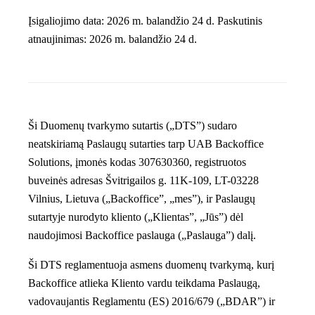
Įsigaliojimo data:
2026 m. balandžio 24 d.
Paskutinis
atnaujinimas:
2026 m. balandžio 24 d.
Ši Duomenų tvarkymo sutartis („DTS”) sudaro
neatskiriamą Paslaugų sutarties tarp UAB Backoffice
Solutions, įmonės kodas 307630360, registruotos
buveinės adresas Švitrigailos g. 11K-109, LT-03228
Vilnius, Lietuva („Backoffice”, „mes”), ir Paslaugų
sutartyje nurodyto kliento („Klientas”, „Jūs”) dėl
naudojimosi Backoffice paslauga („Paslauga”) dalį.
Ši DTS reglamentuoja asmens duomenų tvarkymą, kurį
Backoffice atlieka Kliento vardu teikdama Paslaugą,
vadovaujantis Reglamentu (ES) 2016/679 („BDAR”) ir