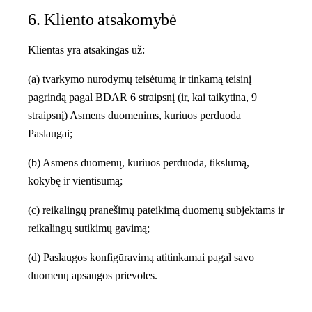
6. Kliento atsakomybė
Klientas yra atsakingas už:
(a) tvarkymo nurodymų teisėtumą ir tinkamą teisinį
pagrindą pagal BDAR 6 straipsnį (ir, kai taikytina, 9
straipsnį) Asmens duomenims, kuriuos perduoda
Paslaugai;
(b) Asmens duomenų, kuriuos perduoda, tikslumą,
kokybę ir vientisumą;
(c) reikalingų pranešimų pateikimą duomenų subjektams ir
reikalingų sutikimų gavimą;
(d) Paslaugos konfigūravimą atitinkamai pagal savo
duomenų apsaugos prievoles.