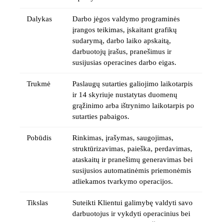
Dalykas
Darbo jėgos valdymo programinės
įrangos teikimas, įskaitant grafikų
sudarymą, darbo laiko apskaitą,
darbuotojų įrašus, pranešimus ir
susijusias operacines darbo eigas.
Trukmė
Paslaugų sutarties galiojimo laikotarpis
ir 14 skyriuje nustatytas duomenų
grąžinimo arba ištrynimo laikotarpis po
sutarties pabaigos.
Pobūdis
Rinkimas, įrašymas, saugojimas,
struktūrizavimas, paieška, perdavimas,
ataskaitų ir pranešimų generavimas bei
susijusios automatinėmis priemonėmis
atliekamos tvarkymo operacijos.
Tikslas
Suteikti Klientui galimybę valdyti savo
darbuotojus ir vykdyti operacinius bei