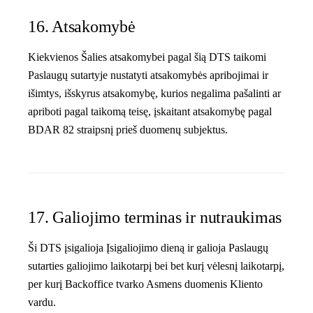
16. Atsakomybė
Kiekvienos Šalies atsakomybei pagal šią DTS taikomi
Paslaugų sutartyje nustatyti atsakomybės apribojimai ir
išimtys, išskyrus atsakomybę, kurios negalima pašalinti ar
apriboti pagal taikomą teisę, įskaitant atsakomybę pagal
BDAR 82 straipsnį prieš duomenų subjektus.
17. Galiojimo terminas ir nutraukimas
Ši DTS įsigalioja Įsigaliojimo dieną ir galioja Paslaugų
sutarties galiojimo laikotarpį bei bet kurį vėlesnį laikotarpį,
per kurį Backoffice tvarko Asmens duomenis Kliento
vardu.