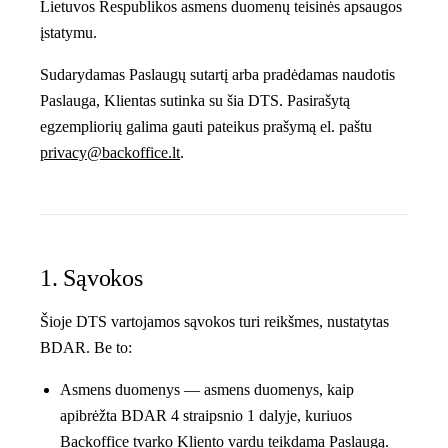
Lietuvos Respublikos asmens duomenų teisinės apsaugos
įstatymu.
Sudarydamas Paslaugų sutartį arba pradėdamas naudotis
Paslauga, Klientas sutinka su šia DTS. Pasirašytą
egzempliorių galima gauti pateikus prašymą el. paštu
privacy@backoffice.lt
.
1. Sąvokos
Šioje DTS vartojamos sąvokos turi reikšmes, nustatytas
BDAR. Be to:
Asmens duomenys
— asmens duomenys, kaip
apibrėžta BDAR 4 straipsnio 1 dalyje, kuriuos
Backoffice tvarko Kliento vardu teikdama Paslaugą.