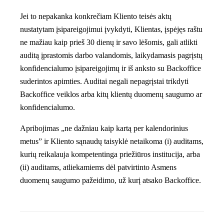
Jei to nepakanka konkrečiam Kliento teisės aktų
nustatytam įsipareigojimui įvykdyti, Klientas, įspėjęs raštu
ne mažiau kaip prieš 30 dienų ir savo lėšomis, gali atlikti
auditą įprastomis darbo valandomis, laikydamasis pagrįstų
konfidencialumo įsipareigojimų ir iš anksto su Backoffice
suderintos apimties. Auditai negali nepagrįstai trikdyti
Backoffice veiklos arba kitų klientų duomenų saugumo ar
konfidencialumo.
Apribojimas „ne dažniau kaip kartą per kalendorinius
metus” ir Kliento sąnaudų taisyklė netaikoma (i) auditams,
kurių reikalauja kompetentinga priežiūros institucija, arba
(ii) auditams, atliekamiems dėl patvirtinto Asmens
duomenų saugumo pažeidimo, už kurį atsako Backoffice.