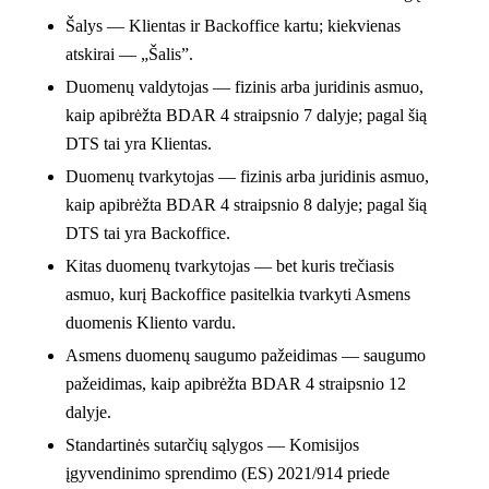
Šalys
— Klientas ir Backoffice kartu; kiekvienas
atskirai — „Šalis”.
Duomenų valdytojas
— fizinis arba juridinis asmuo,
kaip apibrėžta BDAR 4 straipsnio 7 dalyje; pagal šią
DTS tai yra Klientas.
Duomenų tvarkytojas
— fizinis arba juridinis asmuo,
kaip apibrėžta BDAR 4 straipsnio 8 dalyje; pagal šią
DTS tai yra Backoffice.
Kitas duomenų tvarkytojas
— bet kuris trečiasis
asmuo, kurį Backoffice pasitelkia tvarkyti Asmens
duomenis Kliento vardu.
Asmens duomenų saugumo pažeidimas
— saugumo
pažeidimas, kaip apibrėžta BDAR 4 straipsnio 12
dalyje.
Standartinės sutarčių sąlygos
— Komisijos
įgyvendinimo sprendimo (ES) 2021/914 priede