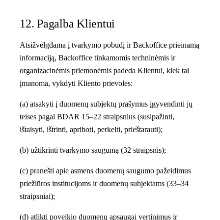
12. Pagalba Klientui
Atsižvelgdama į tvarkymo pobūdį ir Backoffice prieinamą
informaciją, Backoffice tinkamomis techninėmis ir
organizacinėmis priemonėmis padeda Klientui, kiek tai
įmanoma, vykdyti Kliento prievoles:
(a) atsakyti į duomenų subjektų prašymus įgyvendinti jų
teises pagal BDAR 15–22 straipsnius (susipažinti,
ištaisyti, ištrinti, apriboti, perkelti, prieštarauti);
(b) užtikrinti tvarkymo saugumą (32 straipsnis);
(c) pranešti apie asmens duomenų saugumo pažeidimus
priežiūros institucijoms ir duomenų subjektams (33–34
straipsniai);
(d) atlikti poveikio duomenų apsaugai vertinimus ir