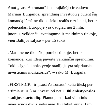
Anot „Lost Astronaut“ bendraįkūrėjo ir vadovo
Mariaus Burgailos, sprendimą investuoti į būtent šią
komandą lėmė ne tik pasiekti realūs rezultatai, bet ir
potencialas. Europoje yra daugiau nei 2 mln.
įmonių, veikiančių svetingumo ir maitinimo rinkoje,
vien Baltijos šalyse – per 15 tūkst.
„Matome ne tik aiškų poreikį rinkoje, bet ir
komandą, kuri idėją pavertė veikiančiu sprendimu.
Tokie signalai ankstyvoje stadijoje yra stipriausias
investicinis indikatorius“, – sako M. Burgaila.
„FIRSTPICK“ ir „Lost Astronaut“ kelia tikslą per
artimiausius 3 m. investuoti net į
100 ankstyvosios
stadijos startuolių
. Planuojama, kad vidutinis
investicijos dydis sieks apie 100 tūkst. eurų. Tam