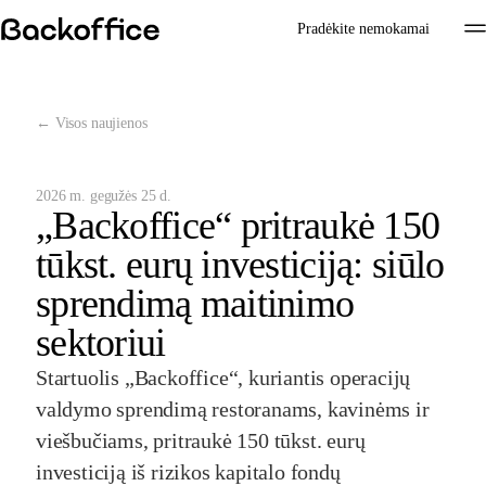
Pradėkite nemokamai
← Visos naujienos
2026 m. gegužės 25 d.
„Backoffice“ pritraukė 150
tūkst. eurų investiciją: siūlo
sprendimą maitinimo
sektoriui
Startuolis „Backoffice“, kuriantis operacijų
valdymo sprendimą restoranams, kavinėms ir
viešbučiams, pritraukė 150 tūkst. eurų
investiciją iš rizikos kapitalo fondų