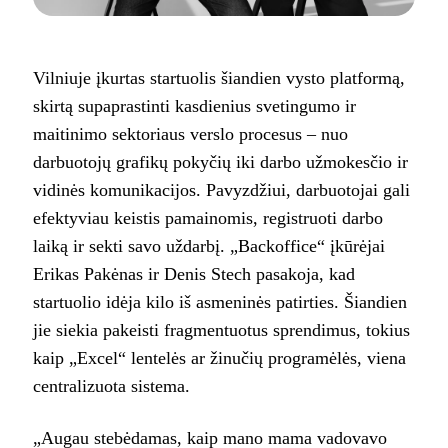
Vilniuje įkurtas startuolis šiandien vysto platformą,
skirtą supaprastinti kasdienius svetingumo ir
maitinimo sektoriaus verslo procesus – nuo
darbuotojų grafikų pokyčių iki darbo užmokesčio ir
vidinės komunikacijos. Pavyzdžiui, darbuotojai gali
efektyviau keistis pamainomis, registruoti darbo
laiką ir sekti savo uždarbį. „Backoffice“ įkūrėjai
Erikas Pakėnas ir Denis Stech pasakoja, kad
startuolio idėja kilo iš asmeninės patirties. Šiandien
jie siekia pakeisti fragmentuotus sprendimus, tokius
kaip „Excel“ lentelės ar žinučių programėlės, viena
centralizuota sistema.
„Augau stebėdamas, kaip mano mama vadovavo