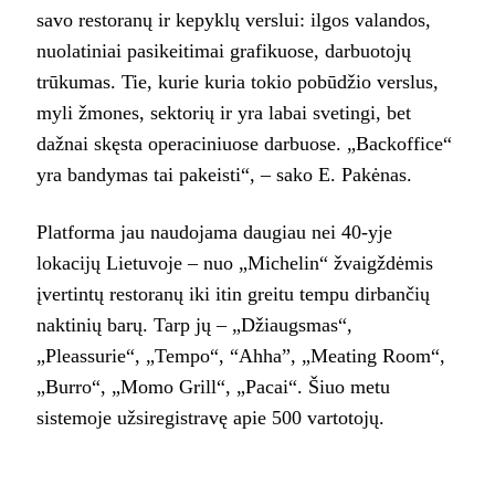
savo restoranų ir kepyklų verslui: ilgos valandos,
nuolatiniai pasikeitimai grafikuose, darbuotojų
trūkumas. Tie, kurie kuria tokio pobūdžio verslus,
myli žmones, sektorių ir yra labai svetingi, bet
dažnai skęsta operaciniuose darbuose. „Backoffice“
yra bandymas tai pakeisti“, – sako E. Pakėnas.
Platforma jau naudojama daugiau nei 40-yje
lokacijų Lietuvoje – nuo „Michelin“ žvaigždėmis
įvertintų restoranų iki itin greitu tempu dirbančių
naktinių barų. Tarp jų – „Džiaugsmas“,
„Pleassurie“, „Tempo“, “Ahha”, „Meating Room“,
„Burro“, „Momo Grill“, „Pacai“. Šiuo metu
sistemoje užsiregistravę apie 500 vartotojų.